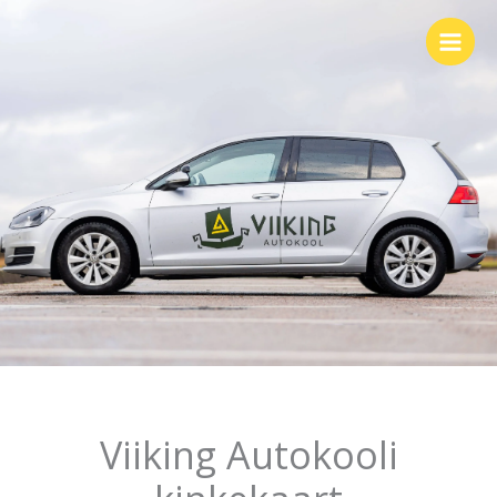
Skip
to
content
Viiking Autokooli